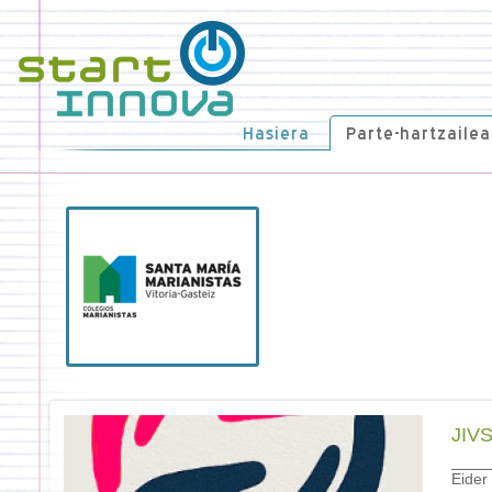
Hasiera
Parte-hartzailea
JIV
Eider