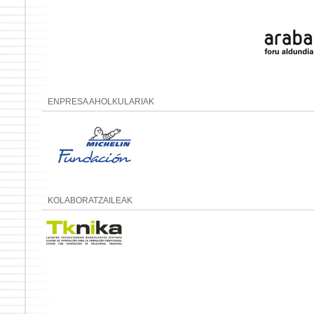
ENPRESA AHOLKULARIAK
KOLABORATZAILEAK