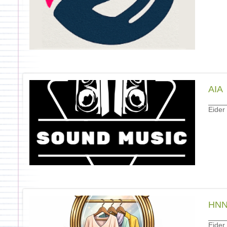
AIA
Eider
HN
Eider